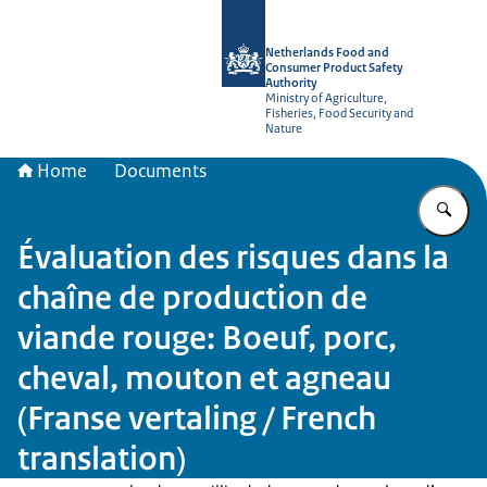
To the homepage of NVWA-English
Netherlands Food and
Consumer Product Safety
Authority
Ministry of Agriculture,
Fisheries, Food Security and
Nature
Home
Documents
En
Évaluation des risques dans la
chaîne de production de
viande rouge: Boeuf, porc,
cheval, mouton et agneau
(Franse vertaling / French
translation)