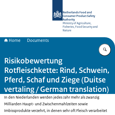
To the homepage of NVWA-English
Netherlands Food and
Consumer Product Safety
Authority
Ministry of Agriculture,
Fisheries, Food Security and
Nature
Home
Documents
En
Risikobewertung
Rotfleischkette: Rind, Schwein,
Pferd, Schaf und Ziege (Duitse
vertaling / German translation)
In den Niederlanden werden jedes Jahr mehr als zwanzig
Milliarden Haupt- und Zwischenmahlzeiten sowie
Imbissprodukte verzehrt, in denen sehr oft Fleisch verarbeitet