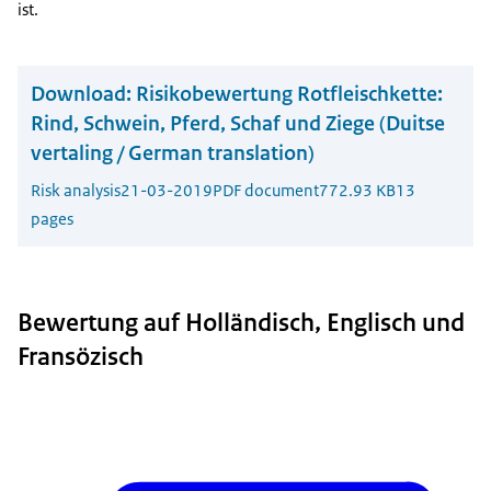
ist.
Download:
Risikobewertung Rotfleischkette:
Rind, Schwein, Pferd, Schaf und Ziege (Duitse
vertaling / German translation)
Risk analysis
21-03-2019
PDF document
772.93 KB
13
pages
Bewertung auf Holländisch, Englisch und
Fransözisch